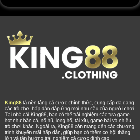
King88
là nền tảng cá cược chính thức, cung cấp đa dạng
các trò chơi hấp dẫn đáp ứng mọi nhu cầu của người chơi.
Tại nhà cái King88, bạn có thể trải nghiệm các tựa game
hot như bắn cá, nổ hũ, long hổ, tài xỉu, game bài và nhiều
trò chơi khác. Ngoài ra, King88 còn mang đến các chương
trình khuyến mãi hấp dẫn, giúp bạn có thêm cơ hội thắng
lớn và tận hưởng trải nghiệm cá cược đỉnh cao.