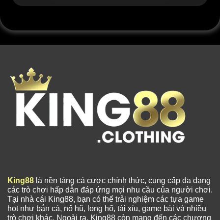
King88
là nền tảng cá cược chính thức, cung cấp đa dạng
các trò chơi hấp dẫn đáp ứng mọi nhu cầu của người chơi.
Tại nhà cái King88, bạn có thể trải nghiệm các tựa game
hot như bắn cá, nổ hũ, long hổ, tài xỉu, game bài và nhiều
trò chơi khác. Ngoài ra, King88 còn mang đến các chương