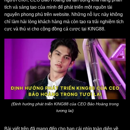
tích và sáng tạo của mình để phát triển một nguồn tài
nguyên phong phú trên website. Những nỗ lực này không
chỉ làm hài lòng khách hàng mà còn tạo ra trải nghiệm tích
cực và thú vị cho cộng đồng cá cược tại KING88.
(Định hướng phát triển KING88 của CEO Bảo Hoàng trong
tương lai)
Bài viết trên đã mang đến cho bạn cái nhìn toàn diện về