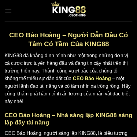
Skip
to
content
CEO Bảo Hoàng – Người Dẫn Đầu Có
Tâm Có Tầm Của KING88
KING88 đã khẳng định mình như một trong những đơn vị
cá cược trực tuyến hàng đầu và đáng tin cậy nhất trên thị
trường hiện nay. Thành công vượt bậc của chúng tôi
không thể thiếu sự dẫn dắt của
CEO Bảo Hoàng
– một
người lãnh đạo tài năng và có tầm nhìn xa trông rộng. Hãy
cùng khám phá hành trình ấn tượng của nhân vật đặc biệt
này nhé!
CEO Bảo Hoàng – Nhà sáng lập KING88 sáng
lập đầy tài năng
CEO Bảo Hoàng, người sáng lập KING88, là biểu tượng