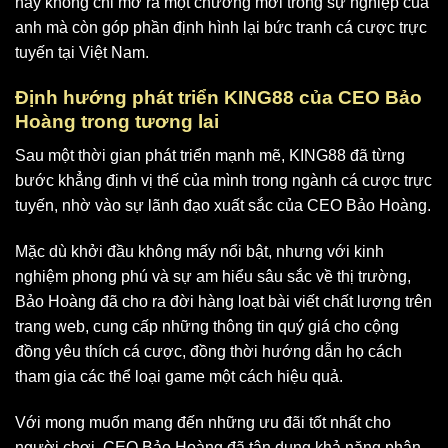
này không chỉ mở ra một chương mới trong sự nghiệp của
anh mà còn góp phần định hình lại bức tranh cá cược trực
tuyến tại Việt Nam.
Định hướng phát triển KING88 của CEO Bảo
Hoàng trong tương lai
Sau một thời gian phát triển mạnh mẽ, KING88 đã từng
bước khẳng định vị thế của mình trong ngành cá cược trực
tuyến, nhờ vào sự lãnh đạo xuất sắc của CEO Bảo Hoàng.
Mặc dù khởi đầu không mấy nổi bật, nhưng với kinh
nghiệm phong phú và sự am hiểu sâu sắc về thị trường,
Bảo Hoàng đã cho ra đời hàng loạt bài viết chất lượng trên
trang web, cung cấp những thông tin quý giá cho cộng
đồng yêu thích cá cược, đồng thời hướng dẫn họ cách
tham gia các thể loại game một cách hiệu quả.
Với mong muốn mang đến những ưu đãi tốt nhất cho
người chơi, CEO Bảo Hoàng đã tận dụng khả năng phân