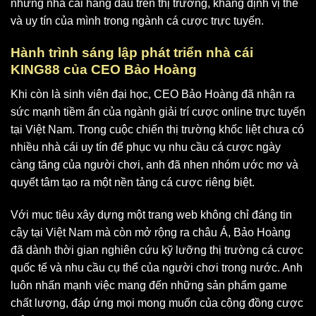
những nhà cái hàng đầu trên thị trường, khẳng định vị thế
và uy tín của mình trong ngành cá cược trực tuyến.
Hành trình sáng lập phát triển nhà cái
KING88 của CEO Bảo Hoàng
Khi còn là sinh viên đại học, CEO Bảo Hoàng đã nhận ra
sức mạnh tiềm ẩn của ngành giải trí cược online trực tuyến
tại Việt Nam. Trong cuộc chiến thị trường khốc liệt chưa có
nhiều nhà cái uy tín để phục vụ nhu cầu cá cược ngày
càng tăng của người chơi, anh đã nhen nhóm ước mơ và
quyết tâm tạo ra một nền tảng cá cược riêng biệt.
Với mục tiêu xây dựng một trang web không chỉ đáng tin
cậy tại Việt Nam mà còn mở rộng ra châu Á, Bảo Hoàng
đã dành thời gian nghiên cứu kỹ lưỡng thị trường cá cược
quốc tế và nhu cầu cụ thể của người chơi trong nước. Anh
luôn nhấn mạnh việc mang đến những sản phẩm game
chất lượng, đáp ứng mọi mong muốn của cộng đồng cược