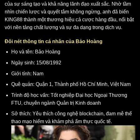
của sự sáng tạo và khả năng lãnh đạo xuất sắc. Nhờ tầm
nhìn chiến lược và quyết tâm không ngừng, anh đã biến
KING88 thành một thương hiệu cá cược hàng đầu, nổi bật
với nền tảng chất lượng và sự đa dạng trong dịch vụ.
Đôi nét thông tin cá nhân của Bảo Hoàng
Họ và tên:
Bảo Hoàng
Ngày sinh:
15/08/1992
Giới tính:
Nam
Quê quán:
Quận 1, Thành phố Hồ Chí Minh, Việt Nam
Trình độ học vấn:
Tốt nghiệp Đại học Ngoại Thương
FTU, chuyên ngành Quản trị Kinh doanh
Sở thích:
Yêu thích công nghệ blockchain, đam mê thể
thao mạo hiểm và khám phá ẩm thực quốc tế.