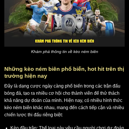
Khám phá thông tin về kèo ném biên
Những kèo ném biên phổ biến, hot hit trên thị
trường hiện nay
Đây là dạng cược ngày càng phổ biến trong các trận đấu
bóng đá, tạo ra nhiều cơ hội cho thành viên để thử thách
khả năng dự đoán của mình. Hiện nay, có nhiều hình thức
kèo ném biên khác nhau, mang đến cách tiếp cận và nhiều
chiến lược thi đấu riêng biệt:
Kèo đầu trận: Thể loại này yêu cầu người chơi dự đoán