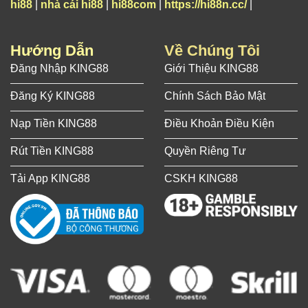
hi88
|
nhà cái hi88
|
hi88com
|
https://hi88n.cc/
|
Hướng Dẫn
Về Chúng Tôi
Đăng Nhập KING88
Giới Thiệu KING88
Đăng Ký KING88
Chính Sách Bảo Mật
Nạp Tiền KING88
Điều Khoản Điều Kiện
Rút Tiền KING88
Quyền Riêng Tư
Tải App KING88
CSKH KING88