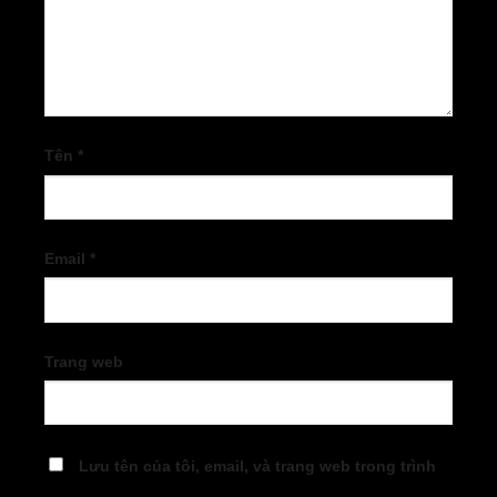
Tên
*
Email
*
Trang web
Lưu tên của tôi, email, và trang web trong trình