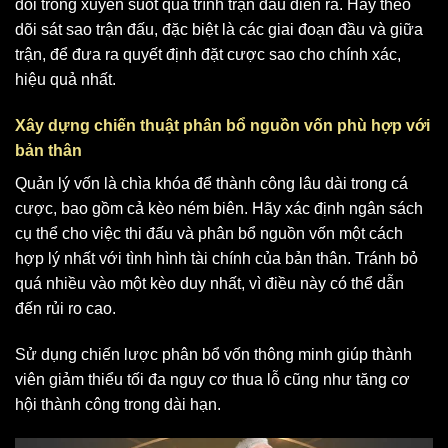
đổi trong xuyên suốt quá trình trận đấu diễn ra. Hãy theo
dõi sát sao trận đấu, đặc biệt là các giai đoạn đầu và giữa
trận, để đưa ra quyết định đặt cược sao cho chính xác,
hiệu quả nhất.
Xây dựng chiến thuật phân bổ nguồn vốn phù hợp với
bản thân
Quản lý vốn là chìa khóa để thành công lâu dài trong cá
cược, bao gồm cả kèo ném biên. Hãy xác định ngân sách
cụ thể cho việc thi đấu và phân bổ nguồn vốn một cách
hợp lý nhất với tình hình tài chính của bản thân. Tránh bỏ
quá nhiều vào một kèo duy nhất, vì điều này có thể dẫn
đến rủi ro cao.
Sử dụng chiến lược phân bổ vốn thông minh giúp thành
viên giảm thiểu tối đa nguy cơ thua lỗ cũng như tăng cơ
hội thành công trong dài hạn.