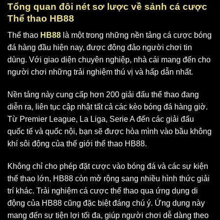
Tổng quan đôi nét sơ lược về sảnh cá cược
Thể thao HB88
Thể thao
HB88
là một trong những nền tảng cá cược bóng
đá hàng đầu hiện nay, được đông đảo người chơi tin
dùng. Với giao diện chuyên nghiệp, nhà cái mang đến cho
người chơi những trải nghiệm thú vị và hấp dẫn nhất.
Nền tảng này cung cấp hơn 200 giải đấu thể thao đang
diễn ra, liên tục cập nhật tất cả các kèo bóng đá hàng giờ.
Từ Premier League, La Liga, Serie A đến các giải đấu
quốc tế và quốc nội, bạn sẽ được hòa mình vào bầu không
khí sôi động của thế giới thể thao HB88.
Không chỉ cho phép đặt cược vào bóng đá và các sự kiện
thể thao lớn, HB88 còn mở rộng sang nhiều hình thức giải
trí khác. Trải nghiệm cá cược thể thao qua ứng dụng di
động của HB88 cũng đặc biệt đáng chú ý. Ứng dụng này
mang đến sự tiện lợi tối đa, giúp người chơi dễ dàng theo