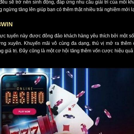
ều sẽ trở nên sinh động, đáp ứng nhu cầu giải trí của mỗi k
g ngừng tăng lên giúp bạn có thêm thật nhiều trải nghiệm mới lạ
33WIN
rực tuyến này được đông đảo khách hàng yêu thích bởi một s
ờng xuyên. Khuyến mãi vô cùng đa dạng, thú vị mở ra thêm 
 giá trị. Đây cũng là một cơ hội tăng thêm vốn cược hiệu qu