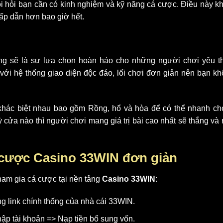
i hỏi bạn cần có kinh nghiệm và kỹ năng cá cược. Điều này k
ấp dẫn hơn bao giờ hết.
ng sẽ là sự lựa chọn hoàn hảo cho những người chơi yêu th
 với hệ thống giao diện độc đáo, lối chơi đơn giản nên bạn k
í khác biệt nhau bao gồm Rồng, hổ và hòa để có thể nhanh c
 cửa nào thì người chơi mang giá trị bài cao nhất sẽ thắng và 
 cược Casino 33WIN đơn giản
tham gia cá cược tại nền tảng
Casino 33WIN
:
 link chính thống của nhà cái 33WIN.
p tài khoản => Nạp tiền bổ sung vốn.