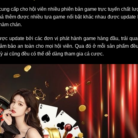
cung cấp cho hội viên nhiều phiên bản game trực tuyến chất l
phá thêm được nhiều tựa game nổi bật khác nhau được update 
nhàm chán.
ược update bởi các đơn vị phát hành game hàng đầu, trải qu
đảm bảo an toàn cho mọi hội viên. Qua đó ở mỗi sản phẩm đề
 kỳ ai cũng đều có thể dễ dàng tham gia cá cược.