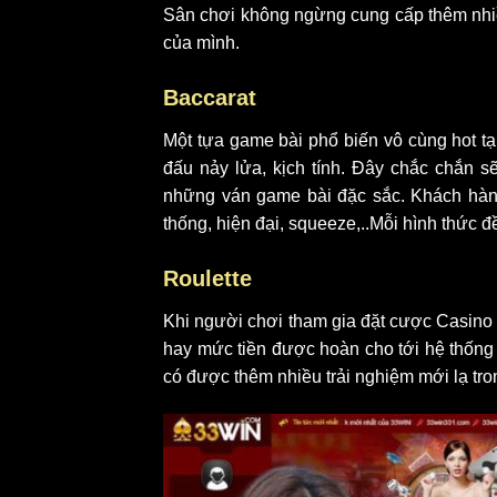
Sân chơi không ngừng cung cấp thêm nhiề
của mình.
Baccarat
Một tựa game bài phổ biến vô cùng hot t
đấu nảy lửa, kịch tính. Đây chắc chắn s
những ván game bài đặc sắc. Khách hàng
thống, hiện đại, squeeze,..Mỗi hình thức
Roulette
Khi người chơi tham gia đặt cược Casino 
hay mức tiền được hoàn cho tới hệ thống 
có được thêm nhiều trải nghiệm mới lạ tro