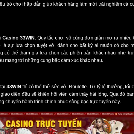
u trò chơi hấp dẫn giúp khách hàng làm mới trải nghiệm cá 
ại
Casino 33WIN
. Quy tắc chơi vô cùng đơn giản mơ ra nhiều 
ẽ là sự lựa chọn tuyệt vời dành cho bất kỳ ai muốn có cho 
 có thể tham gia lựa chọn các phiên bản khác nhau như tru
 đều mang tới những cung bậc cảm xúc khác nhau.
tại
33WIN
thì có thể thử sức với Roulette. Từ tỷ lệ thưởng, lối 
giao diện đều sẽ khiến hội viên cảm thấy hài lòng. Qua đó bạ
ng chuyến hành trình chinh phục sòng bạc trực tuyến này.