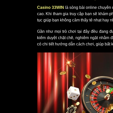
Casino 33WIN
là sòng bài online chuyên 
cao. Khi tham gia truy cập bạn sẽ khám 
tục giúp bạn không cảm thấy tẻ nhạt hay 
Gần như mọi trò chơi tại đây đều đang đ
kiểm duyệt chặt chẽ, nghiêm ngặt nhằm 
có chi tiết hướng dẫn cách chơi, giúp bất